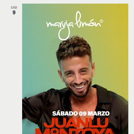
SÁB
9