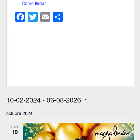
Cómo llegar
F
T
E
C
a
wi
m
o
c
tt
ail
m
e
er
p
b
ar
o
tir
o
k
10-02-2024
 - 
06-08-2026
S
octubre 2024
e
l
e
SÁB
19
c
c