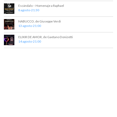
v
Escándalo – Homenaje a Raphael
8 agosto-21:30
i
s
NABUCCO, de Giuseppe Verdi
13 agosto-21:00
t
a
ELIXIR DE AMOR, de Gaetano Donizetti
14 agosto-21:00
s
d
e
E
v
e
n
t
o