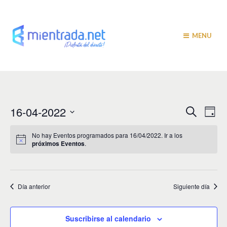
MENU
N
N
16-04-2022
B
D
u
a
í
a
S
s
a
v
e
c
No hay Eventos programados para 16/04/2022. Ir a los
v
a
próximos Eventos
.
l
e
r
e
e
g
c
c
a
g
i
Día anterior
Siguiente día
c
a
o
i
n
c
a
ó
Suscribirse al calendario
r