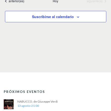
l
Eventos
Eventos
anterior(es)
Hoy
siguiente(s)
e
c
c
Suscribirse al calendario
i
o
n
a
r
f
e
c
h
a
.
PRÓXIMOS EVENTOS
NABUCCO, de Giuseppe Verdi
13 agosto-21:00