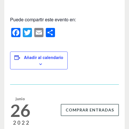
Puede compartir este evento en:
F
T
E
C
a
wi
m
o
c
tt
ail
m
e
er
p
Añadir al calendario
b
ar
o
tir
o
k
junio
26
COMPRAR ENTRADAS
2022