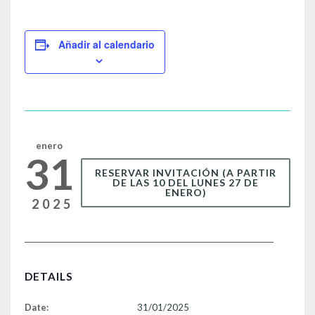
a
wi
m
o
c
tt
ail
m
e
er
p
Añadir al calendario
b
ar
o
tir
o
k
enero
31
RESERVAR INVITACIÓN (A PARTIR
DE LAS 10 DEL LUNES 27 DE
ENERO)
2025
DETAILS
Date:
31/01/2025