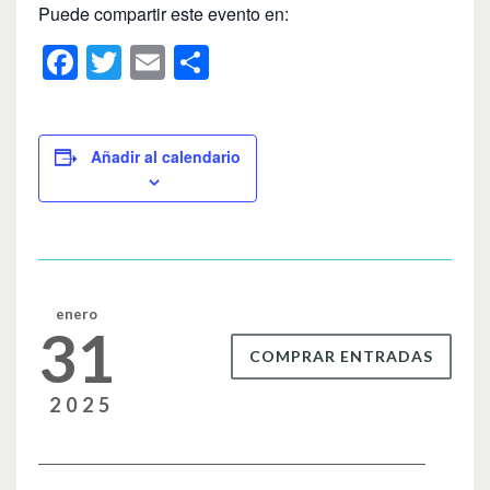
Puede compartir este evento en:
F
T
E
C
a
wi
m
o
c
tt
ail
m
e
er
p
Añadir al calendario
b
ar
o
tir
o
k
enero
31
COMPRAR ENTRADAS
2025