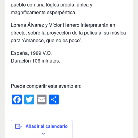
pueblo con una lógica propia, única y
magníficamente esperpéntica.
Lorena Álvarez y Víctor Herrero interpretarán en
directo, sobre la proyección de la película, su música
para ‘Amanece, que no es poco’.
España, 1989 V.O.
Duración 106 minutos.
Puede compartir este evento en:
F
T
E
C
a
wi
m
o
c
tt
ail
m
e
er
p
Añadir al calendario