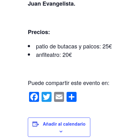
Juan Evangelista.
Precios:
patio de butacas y palcos: 25€
anfiteatro: 20€
Puede compartir este evento en:
F
T
E
C
a
wi
m
o
c
tt
ail
m
e
er
p
Añadir al calendario
b
ar