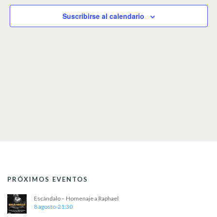
c
c
Suscribirse al calendario
i
o
n
a
r
f
e
c
h
a
.
PRÓXIMOS EVENTOS
Escándalo – Homenaje a Raphael
8 agosto-21:30