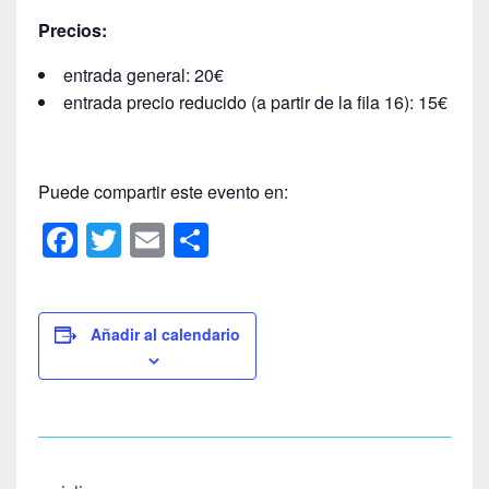
Precios:
entrada general: 20€
entrada precio reducido (a partir de la fila 16): 15€
Puede compartir este evento en:
F
T
E
C
a
wi
m
o
c
tt
ail
m
e
er
p
Añadir al calendario
b
ar
o
tir
o
k