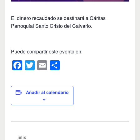
El dinero recaudado se destinará a Cáritas
Parroquial Santo Cristo del Calvario.
Puede compartir este evento en:
F
T
E
C
a
wi
m
o
c
tt
ail
m
e
er
p
Añadir al calendario
b
ar
o
tir
o
k
julio