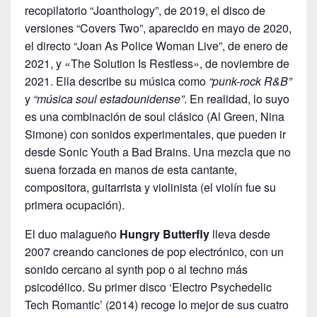
recopilatorio “Joanthology”, de 2019, el disco de
versiones “Covers Two”, aparecido en mayo de 2020,
el directo “Joan As Police Woman Live”, de enero de
2021, y «The Solution Is Restless», de noviembre de
2021. Ella describe su música como
“punk-rock R&B”
y
“música soul estadounidense”
. En realidad, lo suyo
es una combinación de soul clásico (Al Green, Nina
Simone) con sonidos experimentales, que pueden ir
desde Sonic Youth a Bad Brains. Una mezcla que no
suena forzada en manos de esta cantante,
compositora, guitarrista y violinista (el violín fue su
primera ocupación).
El duo malagueño
Hungry Butterfly
lleva desde
2007 creando canciones de pop electrónico, con un
sonido cercano al synth pop o al techno más
psicodélico. Su primer disco ‘Electro Psychedelic
Tech Romantic’ (2014) recoge lo mejor de sus cuatro