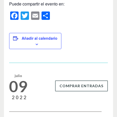
Puede compartir el evento en:
F
T
E
C
a
wi
m
o
c
tt
ail
m
e
er
p
Añadir al calendario
b
ar
o
tir
o
k
julio
09
COMPRAR ENTRADAS
2022