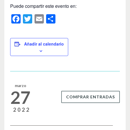
Puede compartir este evento en:
F
T
E
C
a
wi
m
o
c
tt
ail
m
e
er
p
Añadir al calendario
b
ar
o
tir
o
k
marzo
27
COMPRAR ENTRADAS
2022