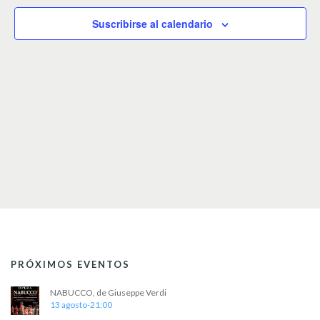
c
c
Suscribirse al calendario
i
o
n
a
r
f
e
c
h
a
.
PRÓXIMOS EVENTOS
NABUCCO, de Giuseppe Verdi
13 agosto-21:00