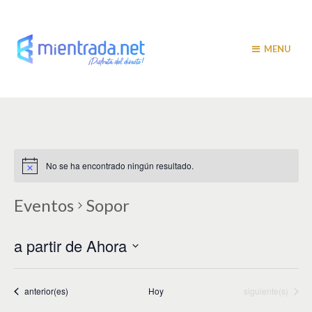
MENU
No se ha encontrado ningún resultado.
Eventos
Sopor
a partir de Ahora
S
e
l
Eventos
Eventos
anterior(es)
Hoy
siguiente(s)
e