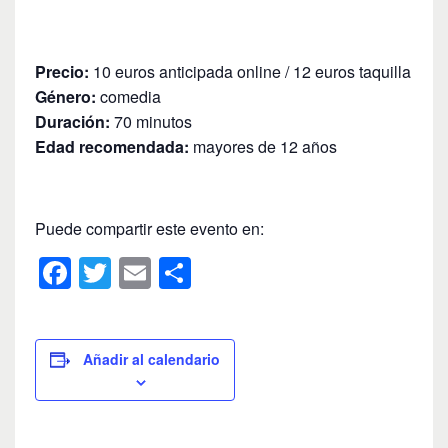
Precio:
10 euros anticipada online / 12 euros taquilla
Género:
comedia
Duración:
70 minutos
Edad recomendada:
mayores de 12 años
Puede compartir este evento en:
F
T
E
C
a
wi
m
o
c
tt
ail
m
e
er
p
Añadir al calendario
b
ar
o
tir