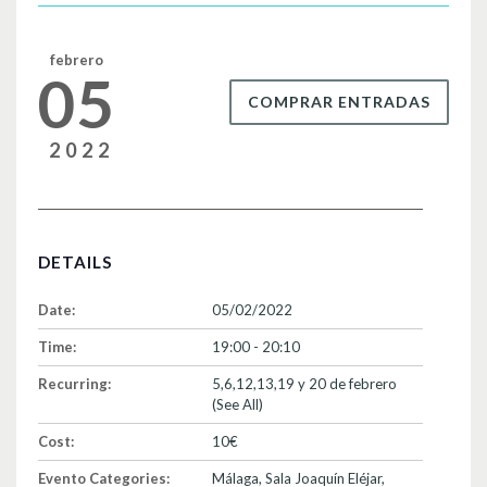
o
k
febrero
05
COMPRAR ENTRADAS
2022
DETAILS
Date:
05/02/2022
Time:
19:00 - 20:10
Recurring:
5,6,12,13,19 y 20 de febrero
(See All)
Cost:
10€
Evento Categories:
Málaga
,
Sala Joaquín Eléjar
,