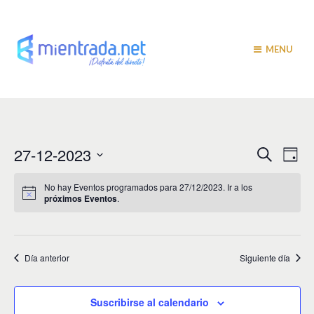
MENU
N
N
27-12-2023
B
D
u
a
í
a
S
s
a
v
e
c
No hay Eventos programados para 27/12/2023. Ir a los
v
a
próximos Eventos
.
l
e
r
e
e
g
c
c
a
g
i
Día anterior
Siguiente día
c
a
o
i
n
c
a
ó
Suscribirse al calendario
r