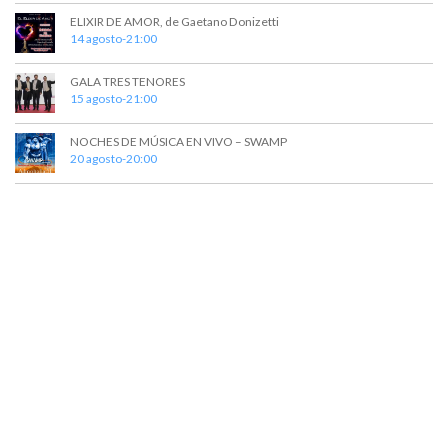
v
ELIXIR DE AMOR, de Gaetano Donizetti
14 agosto-21:00
i
s
GALA TRES TENORES
15 agosto-21:00
t
a
NOCHES DE MÚSICA EN VIVO – SWAMP
20 agosto-20:00
s
d
e
E
v
e
n
t
o