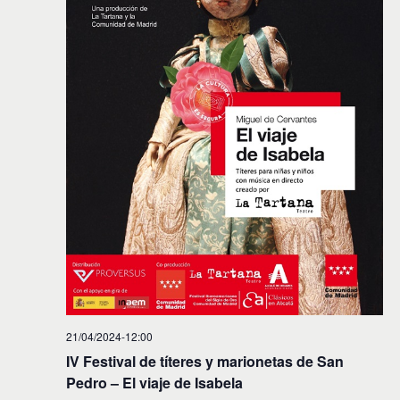
i
n
f
d
e
ó
c
e
n
h
v
a
d
.
i
e
s
t
b
a
ú
s
s
d
e
q
E
u
v
e
e
d
n
21/04/2024-12:00
t
a
IV Festival de títeres y marionetas de San
o
y
Pedro – El viaje de Isabela