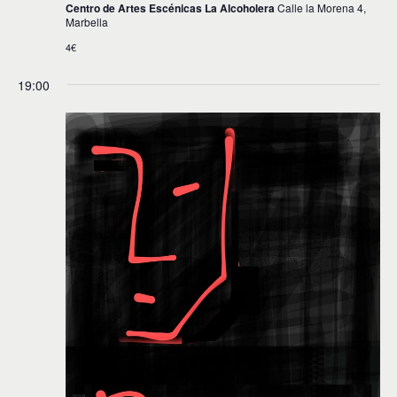
Centro de Artes Escénicas La Alcoholera
Calle la Morena 4,
v
Marbella
i
4€
s
19:00
t
a
s
d
e
E
v
e
n
t
o