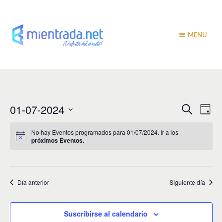
MENU
N
N
01-07-2024
B
D
u
a
í
a
S
s
a
v
e
c
No hay Eventos programados para 01/07/2024. Ir a los
v
a
próximos Eventos
.
l
e
r
e
e
g
c
c
a
g
i
Día anterior
Siguiente día
c
a
o
i
n
c
a
ó
Suscribirse al calendario
r