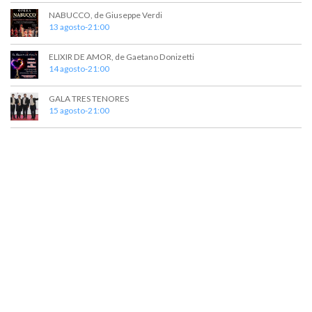
v
NABUCCO, de Giuseppe Verdi
13 agosto-21:00
i
s
ELIXIR DE AMOR, de Gaetano Donizetti
14 agosto-21:00
t
a
GALA TRES TENORES
15 agosto-21:00
s
d
e
E
v
e
n
t
o