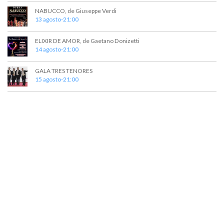
v
NABUCCO, de Giuseppe Verdi
13 agosto-21:00
i
s
ELIXIR DE AMOR, de Gaetano Donizetti
14 agosto-21:00
t
a
GALA TRES TENORES
15 agosto-21:00
s
d
e
E
v
e
n
t
o