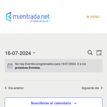
MENU
N
N
16-07-2024
B
D
u
a
í
a
S
s
a
v
e
c
No hay Eventos programados para 16/07/2024. Ir a los
v
a
próximos Eventos
.
l
e
r
e
e
g
c
c
a
g
i
Día anterior
Siguiente día
c
a
o
i
n
c
a
ó
Suscribirse al calendario
r