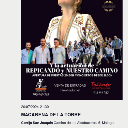
i
n
f
d
e
ó
c
e
n
h
v
a
d
.
i
e
s
t
b
a
ú
s
s
d
e
q
E
u
v
e
e
d
n
20/07/2024-21:30
t
a
MACARENA DE LA TORRE
o
y
Cortijo San Joaquín
Camino de los Alcabuceros, 6, Málaga