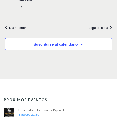
v
15€
i
s
Día anterior
Siguiente día
t
a
Suscribirse al calendario
s
d
e
E
v
e
n
PRÓXIMOS EVENTOS
t
Escándalo – Homenaje a Raphael
o
8 agosto-21:30