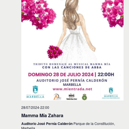
i
n
f
d
e
ó
c
e
n
h
v
a
d
.
i
e
s
t
b
a
ú
s
s
d
e
q
E
u
v
e
e
d
n
28/07/2024-22:00
t
a
Mamma Mía Zahara
o
y
Auditorio José Pernía Calderón
Parque de la Constitución,
Marbella