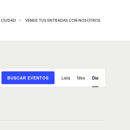
CIUDAD
VENDE TUS ENTRADAS CON NOSOTROS
N
BUSCAR EVENTOS
Lista
Mes
Día
a
v
e
g
a
c
i