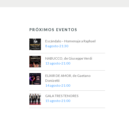
o
s
PRÓXIMOS EVENTOS
Escándalo – Homenaje a Raphael
8 agosto-21:30
NABUCCO, de Giuseppe Verdi
13 agosto-21:00
ELIXIR DE AMOR, de Gaetano
Donizetti
14 agosto-21:00
GALA TRES TENORES
15 agosto-21:00