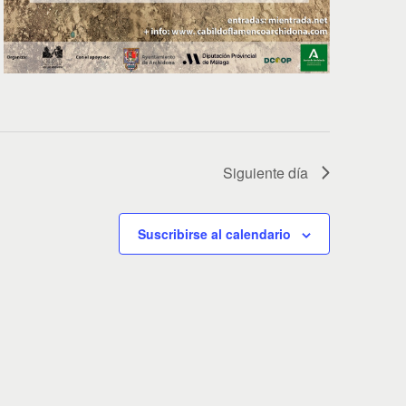
o
Siguiente día
Suscribirse al calendario