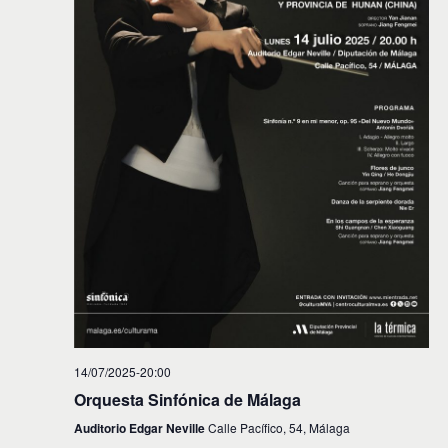
i
n
f
d
e
ó
c
e
n
h
v
a
d
.
i
e
s
t
b
a
ú
s
s
d
e
q
E
u
v
e
e
d
n
14/07/2025-20:00
t
a
Orquesta Sinfónica de Málaga
o
y
Auditorio Edgar Neville
Calle Pacífico, 54, Málaga