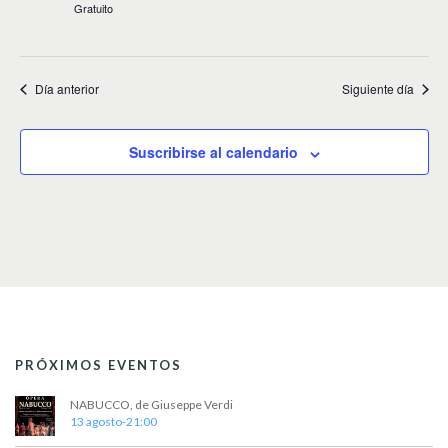
v
Gratuito
i
s
Día anterior
Siguiente día
t
a
Suscribirse al calendario
s
d
e
E
v
e
PRÓXIMOS EVENTOS
n
t
NABUCCO, de Giuseppe Verdi
13 agosto-21:00
o