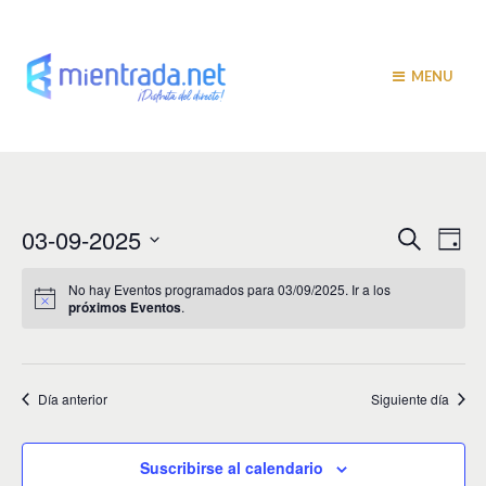
MENU
N
N
03-09-2025
B
D
u
a
í
a
S
s
a
v
e
c
No hay Eventos programados para 03/09/2025. Ir a los
v
a
próximos Eventos
.
l
e
r
e
e
g
c
c
a
g
i
Día anterior
Siguiente día
c
a
o
i
n
c
a
ó
Suscribirse al calendario
r