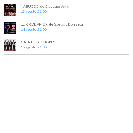
v
NABUCCO, de Giuseppe Verdi
13 agosto-21:00
i
s
ELIXIR DE AMOR, de Gaetano Donizetti
14 agosto-21:00
t
a
GALA TRES TENORES
15 agosto-21:00
s
d
e
E
v
e
n
t
o