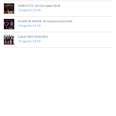
v
NABUCCO, de Giuseppe Verdi
13 agosto-21:00
i
s
ELIXIR DE AMOR, de Gaetano Donizetti
14 agosto-21:00
t
a
GALA TRES TENORES
15 agosto-21:00
s
d
e
E
v
e
n
t
o