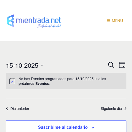
MENU
N
N
15-10-2025
B
D
u
a
í
a
S
s
a
v
e
c
No hay Eventos programados para 15/10/2025. Ir a los
v
a
próximos Eventos
.
l
e
r
e
e
g
c
c
a
g
i
Día anterior
Siguiente día
c
a
o
i
n
c
a
ó
Suscribirse al calendario
r