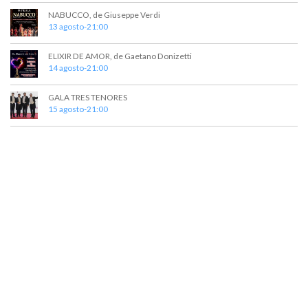
v
NABUCCO, de Giuseppe Verdi
13 agosto-21:00
i
s
ELIXIR DE AMOR, de Gaetano Donizetti
14 agosto-21:00
t
a
GALA TRES TENORES
15 agosto-21:00
s
d
e
E
v
e
n
t
o