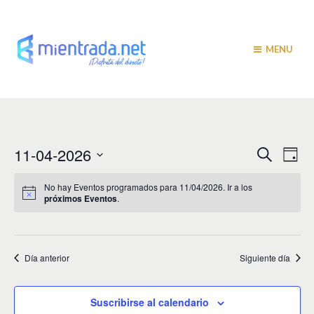
MENU
N
N
11-04-2026
B
D
u
a
í
a
S
s
a
v
e
c
No hay Eventos programados para 11/04/2026. Ir a los
v
a
próximos Eventos
.
l
e
r
e
e
g
c
c
a
g
i
Día anterior
Siguiente día
c
a
o
i
n
c
a
ó
Suscribirse al calendario
r