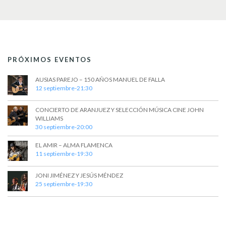
t
a
s
o
y
v
i
PRÓXIMOS EVENTOS
s
AUSIAS PAREJO – 150 AÑOS MANUEL DE FALLA
t
12 septiembre-21:30
a
CONCIERTO DE ARANJUEZ Y SELECCIÓN MÚSICA CINE JOHN
s
WILLIAMS
30 septiembre-20:00
d
EL AMIR – ALMA FLAMENCA
e
11 septiembre-19:30
E
JONI JIMÉNEZ Y JESÚS MÉNDEZ
v
25 septiembre-19:30
e
n