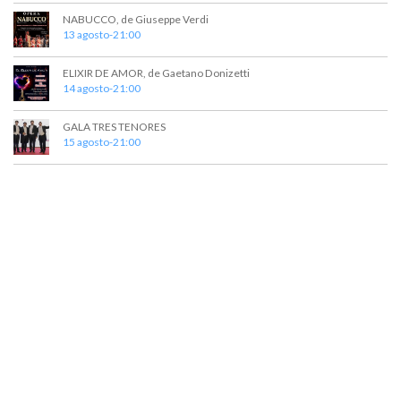
t
a
NABUCCO, de Giuseppe Verdi
o
y
13 agosto-21:00
v
ELIXIR DE AMOR, de Gaetano Donizetti
14 agosto-21:00
i
s
GALA TRES TENORES
15 agosto-21:00
t
a
s
d
e
E
v
e
n