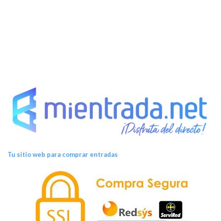
t
o
s
Tu sitio web para comprar entradas