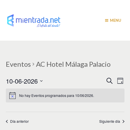
MENU
Eventos
AC Hotel Málaga Palacio
N
N
10-06-2026
B
D
u
a
í
a
S
s
a
v
e
c
No hay Eventos programados para 10/06/2026.
v
a
l
e
r
e
e
g
c
c
a
g
i
Día anterior
Siguiente día
c
a
o