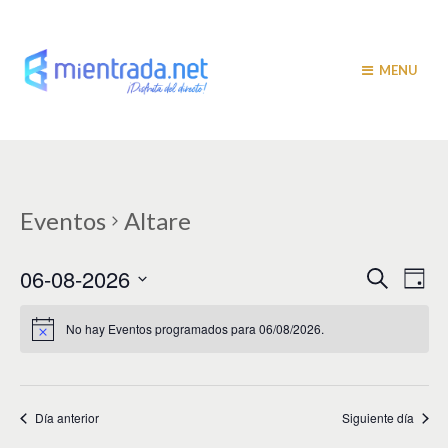
MENU
Eventos
Altare
N
N
06-08-2026
B
D
u
a
í
a
S
s
a
v
e
c
No hay Eventos programados para 06/08/2026.
v
a
l
e
r
e
e
g
c
c
a
g
i
Día anterior
Siguiente día
c
a
o