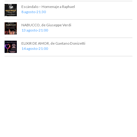
t
a
Escándalo – Homenaje a Raphael
o
y
8 agosto-21:30
v
NABUCCO, de Giuseppe Verdi
13 agosto-21:00
i
s
ELIXIR DE AMOR, de Gaetano Donizetti
14 agosto-21:00
t
a
s
d
e
E
v
e
n