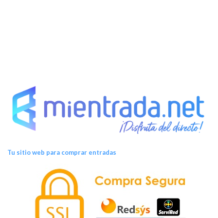
t
o
s
Tu sitio web para comprar entradas