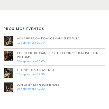
t
a
s
o
y
v
i
PRÓXIMOS EVENTOS
s
AUSIAS PAREJO – 150 AÑOS MANUEL DE FALLA
t
12 septiembre-21:30
a
CONCIERTO DE ARANJUEZ Y SELECCIÓN MÚSICA CINE JOHN
s
WILLIAMS
30 septiembre-20:00
d
EL AMIR – ALMA FLAMENCA
e
11 septiembre-19:30
E
JONI JIMÉNEZ Y JESÚS MÉNDEZ
v
25 septiembre-19:30
e
n