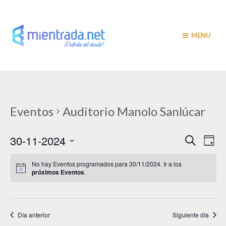
MENU
Eventos
Auditorio Manolo Sanlúcar
N
N
30-11-2024
B
D
u
a
í
a
S
s
a
v
e
c
No hay Eventos programados para 30/11/2024. Ir a los
v
a
próximos Eventos
.
l
e
r
e
e
g
c
c
a
g
i
Día anterior
Siguiente día
c
a
o