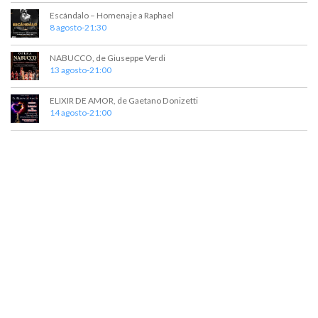
t
a
Escándalo – Homenaje a Raphael
o
y
8 agosto-21:30
v
NABUCCO, de Giuseppe Verdi
13 agosto-21:00
i
s
ELIXIR DE AMOR, de Gaetano Donizetti
14 agosto-21:00
t
a
s
d
e
E
v
e
n