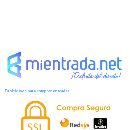
t
o
s
Tu sitio web para comprar entradas