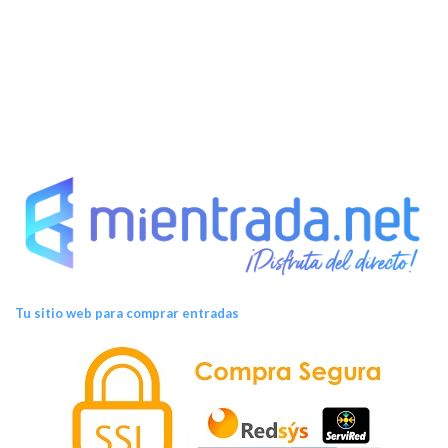
t
o
s
Tu sitio web para comprar entradas