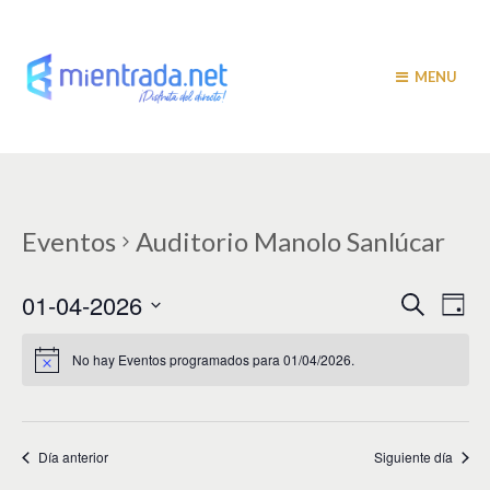
MENU
Eventos
Auditorio Manolo Sanlúcar
N
N
01-04-2026
B
D
u
a
í
a
S
s
a
v
e
c
No hay Eventos programados para 01/04/2026.
v
a
l
e
r
e
e
g
c
c
a
g
i
Día anterior
Siguiente día
c
a
o