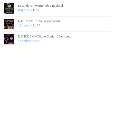
t
a
Escándalo – Homenaje a Raphael
o
y
8 agosto-21:30
v
NABUCCO, de Giuseppe Verdi
13 agosto-21:00
i
s
ELIXIR DE AMOR, de Gaetano Donizetti
14 agosto-21:00
t
a
s
d
e
E
v
e
n