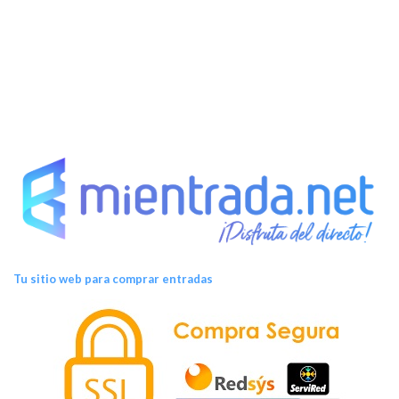
n
t
o
s
Tu sitio web para comprar entradas