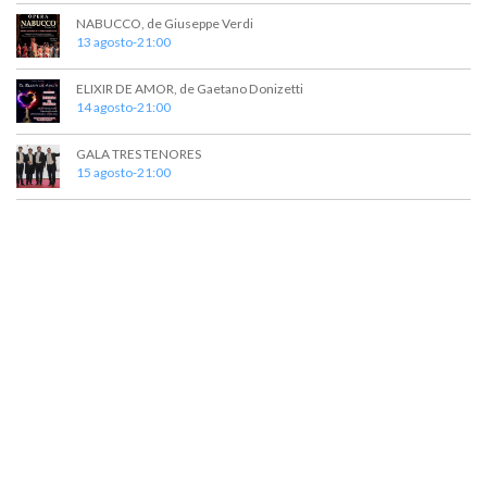
d
n
NABUCCO, de Giuseppe Verdi
t
a
13 agosto-21:00
o
y
ELIXIR DE AMOR, de Gaetano Donizetti
14 agosto-21:00
v
i
GALA TRES TENORES
15 agosto-21:00
s
t
a
s
d
e
E
v
e