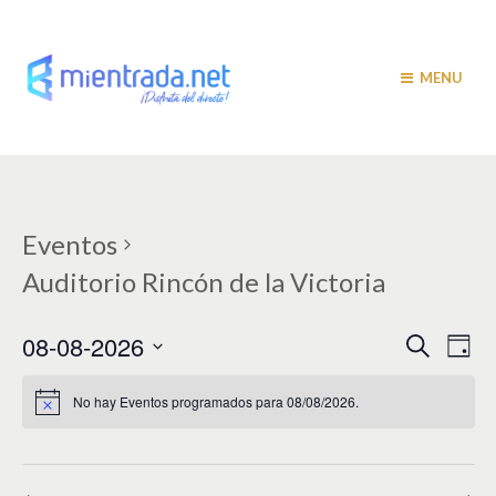
MENU
Eventos
Auditorio Rincón de la Victoria
N
N
08-08-2026
B
D
u
a
í
a
S
s
a
v
e
c
No hay Eventos programados para 08/08/2026.
v
a
l
e
r
e
e
g
c
c
a
g