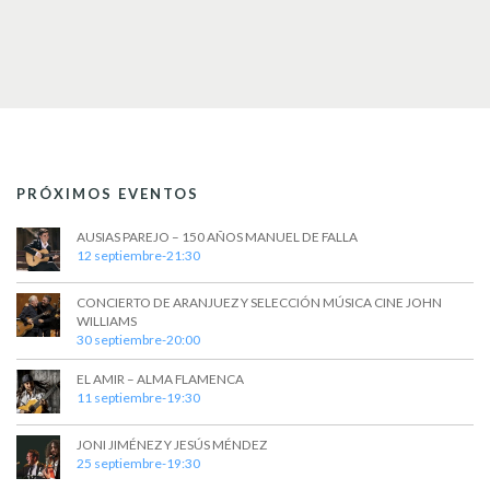
t
a
s
o
y
v
i
s
t
PRÓXIMOS EVENTOS
a
AUSIAS PAREJO – 150 AÑOS MANUEL DE FALLA
s
12 septiembre-21:30
d
CONCIERTO DE ARANJUEZ Y SELECCIÓN MÚSICA CINE JOHN
WILLIAMS
e
30 septiembre-20:00
E
EL AMIR – ALMA FLAMENCA
v
11 septiembre-19:30
e
JONI JIMÉNEZ Y JESÚS MÉNDEZ
25 septiembre-19:30
n