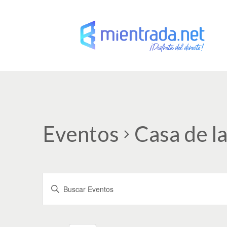
Eventos
Casa de la
N
I
a
n
t
v
r
o