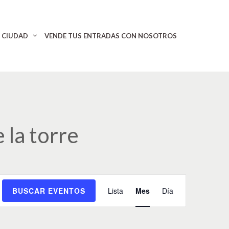
CIUDAD
VENDE TUS ENTRADAS CON NOSOTROS
 la torre
N
BUSCAR EVENTOS
Lista
Mes
Día
a
v
e