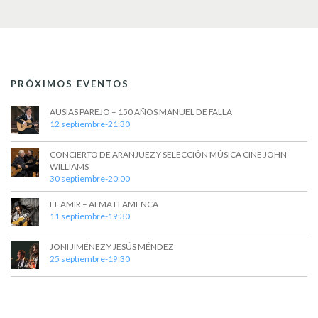
t
a
s
o
y
v
i
PRÓXIMOS EVENTOS
s
AUSIAS PAREJO – 150 AÑOS MANUEL DE FALLA
t
12 septiembre-21:30
a
CONCIERTO DE ARANJUEZ Y SELECCIÓN MÚSICA CINE JOHN
s
WILLIAMS
30 septiembre-20:00
d
EL AMIR – ALMA FLAMENCA
e
11 septiembre-19:30
E
JONI JIMÉNEZ Y JESÚS MÉNDEZ
v
25 septiembre-19:30
e
n