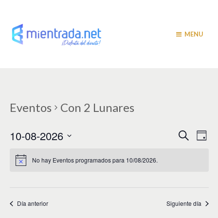
MENU
Eventos
Con 2 Lunares
N
N
10-08-2026
B
D
u
a
í
a
S
s
a
v
e
c
No hay Eventos programados para 10/08/2026.
v
a
l
e
r
e
e
g
c
c
a
g
i
Día anterior
Siguiente día
c
a
o