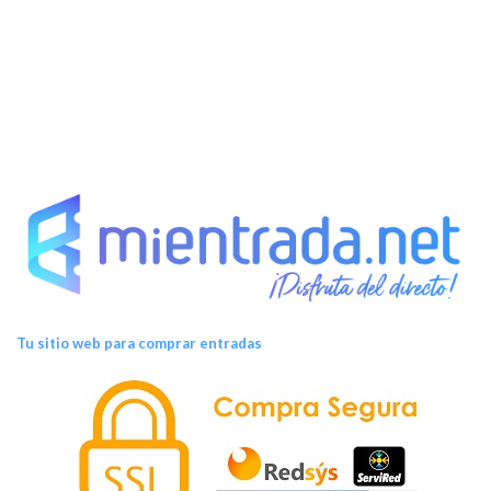
t
o
s
Tu sitio web para comprar entradas