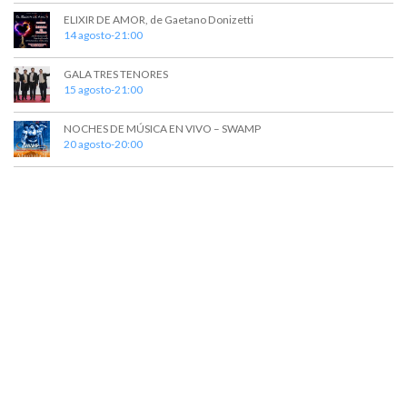
t
a
ELIXIR DE AMOR, de Gaetano Donizetti
o
y
14 agosto-21:00
v
GALA TRES TENORES
15 agosto-21:00
i
s
NOCHES DE MÚSICA EN VIVO – SWAMP
20 agosto-20:00
t
a
s
d
e
E
v
e
n