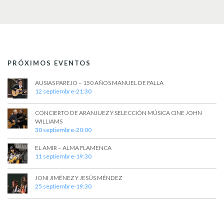
t
a
s
o
y
v
i
PRÓXIMOS EVENTOS
s
t
AUSIAS PAREJO – 150 AÑOS MANUEL DE FALLA
12 septiembre-21:30
a
CONCIERTO DE ARANJUEZ Y SELECCIÓN MÚSICA CINE JOHN
s
WILLIAMS
30 septiembre-20:00
d
EL AMIR – ALMA FLAMENCA
e
11 septiembre-19:30
E
JONI JIMÉNEZ Y JESÚS MÉNDEZ
v
25 septiembre-19:30
e
n