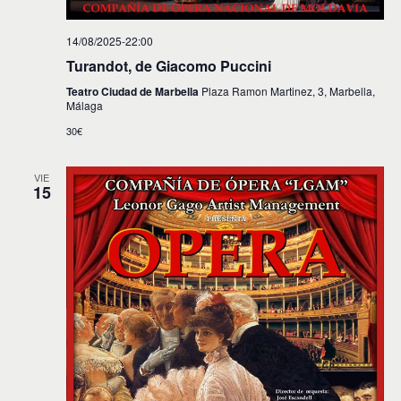
e
e
d
n
14/08/2025-22:00
t
a
Turandot, de Giacomo Puccini
o
Teatro Ciudad de Marbella
Plaza Ramon Martinez, 3, Marbella,
y
Málaga
v
30€
i
VIE
s
15
t
a
s
d
e
E
v