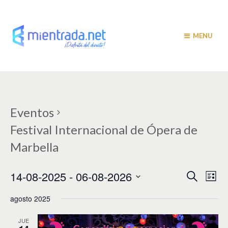
MENU
Eventos
Festival Internacional de Ópera de
Marbella
N
N
14-08-2025
 - 
06-08-2026
B
L
u
a
i
a
S
s
s
agosto 2025
v
e
c
t
v
a
l
e
a
r
e
JUE
e
g
c