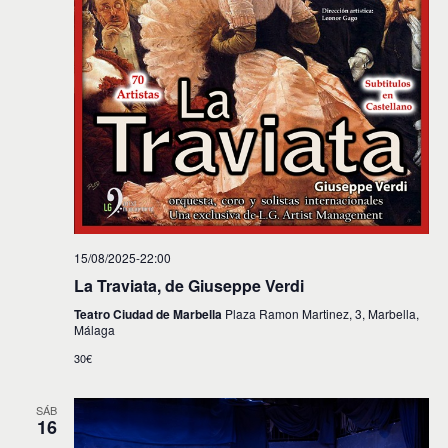
e
n
t
o
s
15/08/2025-22:00
La Traviata, de Giuseppe Verdi
Teatro Ciudad de Marbella
Plaza Ramon Martinez, 3, Marbella,
Málaga
30€
SÁB
16