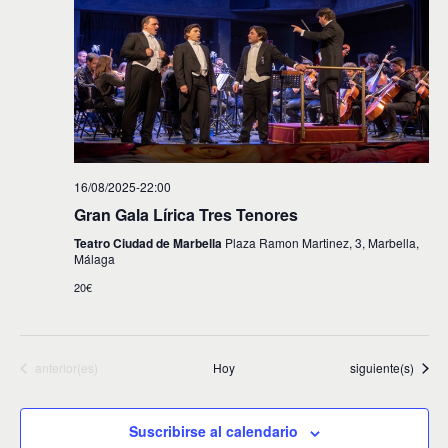
16/08/2025-22:00
Gran Gala Lírica Tres Tenores
Teatro Ciudad de Marbella
Plaza Ramon Martinez, 3, Marbella,
Málaga
20€
Eventos
Eventos
anterior(es)
Hoy
siguiente(s)
Suscribirse al calendario