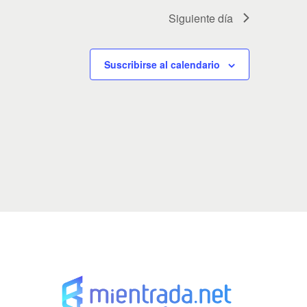
v
Siguiente día
e
n
t
Suscribirse al calendario
o