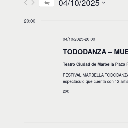
04/10/2025
e
Hoy
d
u
g
S
c
e
a
e
20:00
l
l
e
c
a
c
p
i
c
04/10/2025-20:00
a
i
l
ó
o
TODODANZA – MU
a
n
n
b
a
r
Teatro Ciudad de Marbella
Plaza 
r
d
a
f
c
FESTIVAL MARBELLA TODODANZA 202
e
e
l
espectáculo que cuenta con 12 arti
c
a
b
h
v
20€
a
ú
e
.
.
s
B
u
q
s
u
c
a