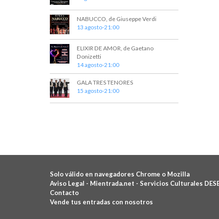
v
v
e
e
NABUCCO, de Giuseppe Verdi
.
13 agosto-21:00
n
t
ELIXIR DE AMOR, de Gaetano
Donizetti
o
14 agosto-21:00
s
GALA TRES TENORES
15 agosto-21:00
Solo válido en navegadores Chrome o Mozilla
Aviso Legal -
Mientrada.net - Servicios Culturales DES
Contacto
Vende tus entradas con nosotros