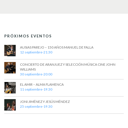
t
a
s
o
y
v
i
PRÓXIMOS EVENTOS
s
t
AUSIAS PAREJO – 150 AÑOS MANUEL DE FALLA
12 septiembre-21:30
a
CONCIERTO DE ARANJUEZ Y SELECCIÓN MÚSICA CINE JOHN
s
WILLIAMS
30 septiembre-20:00
d
EL AMIR – ALMA FLAMENCA
e
11 septiembre-19:30
E
JONI JIMÉNEZ Y JESÚS MÉNDEZ
v
25 septiembre-19:30
e
n