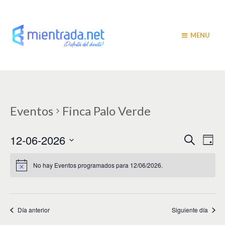
MENU
Eventos
Finca Palo Verde
N
N
12-06-2026
B
D
u
a
í
a
S
s
a
v
e
c
No hay Eventos programados para 12/06/2026.
v
a
l
e
r
e
e
g
c
c
a
g
i
Día anterior
Siguiente día
c
a
o