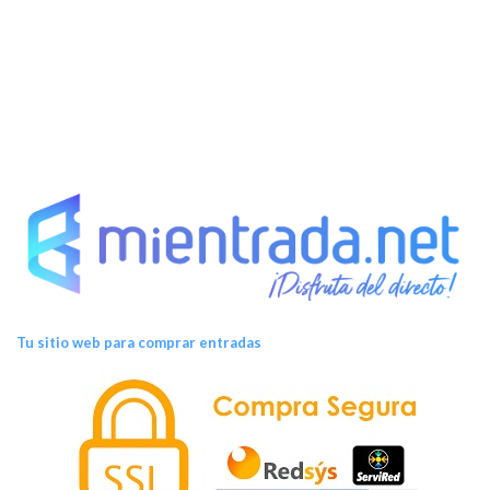
t
o
s
Tu sitio web para comprar entradas