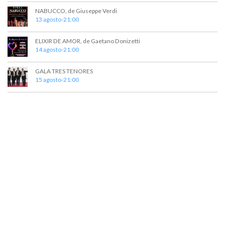
t
a
NABUCCO, de Giuseppe Verdi
o
y
13 agosto-21:00
v
ELIXIR DE AMOR, de Gaetano Donizetti
14 agosto-21:00
i
s
GALA TRES TENORES
15 agosto-21:00
t
a
s
d
e
E
v
e
n