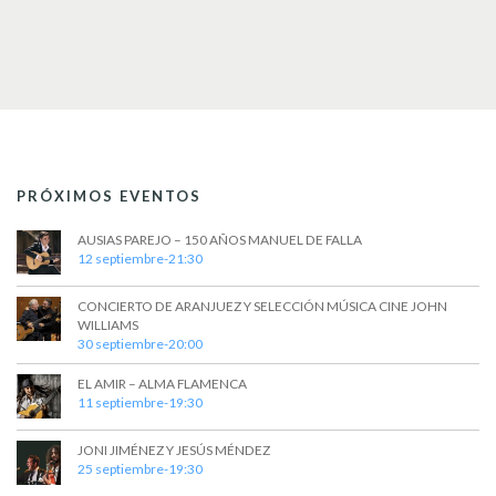
t
a
s
o
y
v
i
s
t
PRÓXIMOS EVENTOS
a
AUSIAS PAREJO – 150 AÑOS MANUEL DE FALLA
s
12 septiembre-21:30
d
CONCIERTO DE ARANJUEZ Y SELECCIÓN MÚSICA CINE JOHN
WILLIAMS
e
30 septiembre-20:00
E
EL AMIR – ALMA FLAMENCA
v
11 septiembre-19:30
e
JONI JIMÉNEZ Y JESÚS MÉNDEZ
25 septiembre-19:30
n