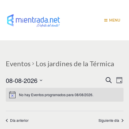
MENU
Eventos
Los jardines de la Térmica
N
N
08-08-2026
B
D
u
a
í
a
S
s
a
v
e
c
No hay Eventos programados para 08/08/2026.
v
a
l
e
r
e
e
g
c
c
a
g
i
Día anterior
Siguiente día
c
a
o