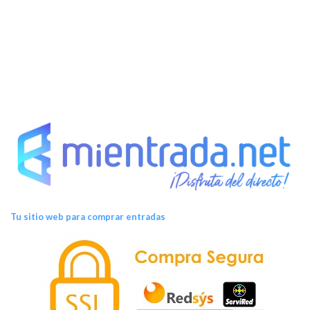
t
o
s
Tu sitio web para comprar entradas