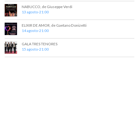
t
a
NABUCCO, de Giuseppe Verdi
o
y
13 agosto-21:00
v
ELIXIR DE AMOR, de Gaetano Donizetti
14 agosto-21:00
i
s
GALA TRES TENORES
15 agosto-21:00
t
a
s
d
e
E
v
e
n