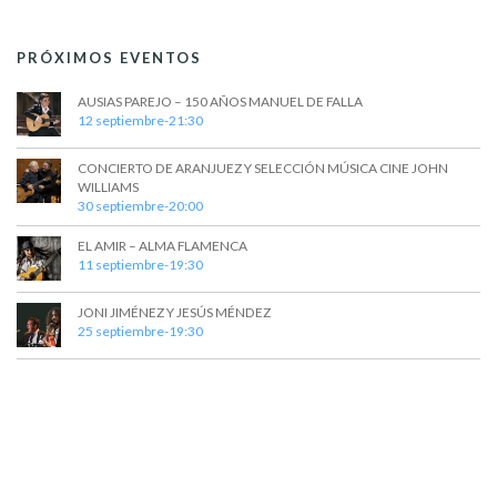
t
a
s
o
y
PRÓXIMOS EVENTOS
v
AUSIAS PAREJO – 150 AÑOS MANUEL DE FALLA
i
12 septiembre-21:30
s
CONCIERTO DE ARANJUEZ Y SELECCIÓN MÚSICA CINE JOHN
t
WILLIAMS
30 septiembre-20:00
a
EL AMIR – ALMA FLAMENCA
s
11 septiembre-19:30
d
JONI JIMÉNEZ Y JESÚS MÉNDEZ
e
25 septiembre-19:30
E
v
e
n