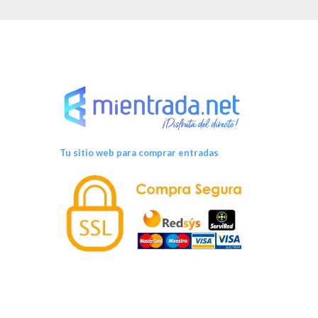
v
e
n
t
o
Tu sitio web para comprar entradas