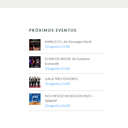
e
E
v
d
e
n
a
t
PRÓXIMOS EVENTOS
y
o
s
v
NABUCCO, de Giuseppe Verdi
p
13 agosto-21:00
a
i
r
ELIXIR DE AMOR, de Gaetano
a
s
Donizetti
l
14 agosto-21:00
t
a
p
a
GALA TRES TENORES
a
15 agosto-21:00
l
s
a
NOCHES DE MÚSICA EN VIVO –
b
d
SWAMP
r
20 agosto-20:00
e
a
c
E
l
a