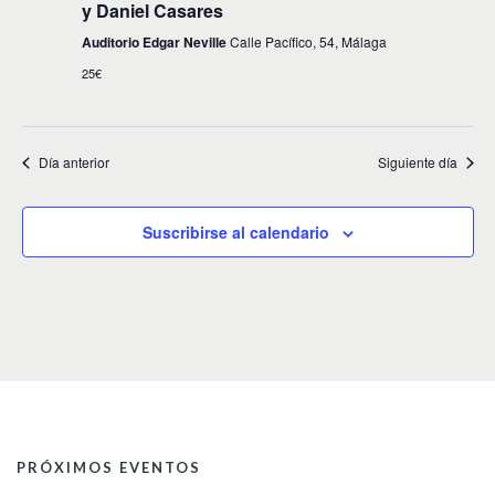
d
n
y Daniel Casares
t
a
Auditorio Edgar Neville
Calle Pacífico, 54, Málaga
o
25€
y
v
i
Día anterior
Siguiente día
s
t
Suscribirse al calendario
a
s
d
e
E
v
PRÓXIMOS EVENTOS
e