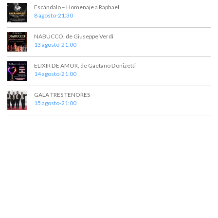
n
Escándalo – Homenaje a Raphael
8 agosto-21:30
t
NABUCCO, de Giuseppe Verdi
o
13 agosto-21:00
s
ELIXIR DE AMOR, de Gaetano Donizetti
14 agosto-21:00
GALA TRES TENORES
15 agosto-21:00