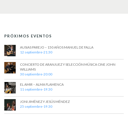
t
a
s
o
y
v
i
PRÓXIMOS EVENTOS
s
t
AUSIAS PAREJO – 150 AÑOS MANUEL DE FALLA
12 septiembre-21:30
a
CONCIERTO DE ARANJUEZ Y SELECCIÓN MÚSICA CINE JOHN
s
WILLIAMS
30 septiembre-20:00
d
EL AMIR – ALMA FLAMENCA
e
11 septiembre-19:30
E
JONI JIMÉNEZ Y JESÚS MÉNDEZ
v
25 septiembre-19:30
e
n