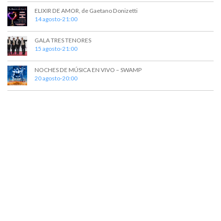
t
a
ELIXIR DE AMOR, de Gaetano Donizetti
o
y
14 agosto-21:00
v
GALA TRES TENORES
15 agosto-21:00
i
s
NOCHES DE MÚSICA EN VIVO – SWAMP
20 agosto-20:00
t
a
s
d
e
E
v
e
n