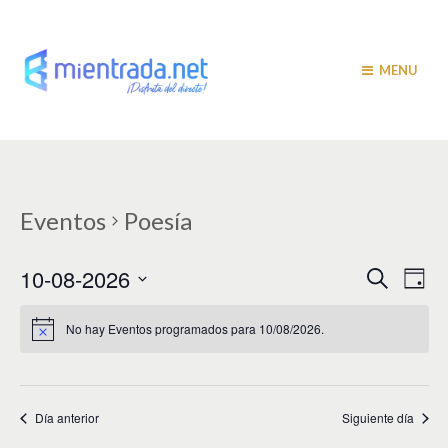
MENU
Eventos
Poesía
N
N
10-08-2026
B
D
u
a
í
a
S
s
a
v
e
c
No hay Eventos programados para 10/08/2026.
v
a
l
e
r
e
e
g
c
c
a
g
i
Día anterior
Siguiente día
c
a
o