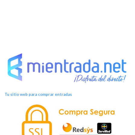
t
o
s
Tu sitio web para comprar entradas