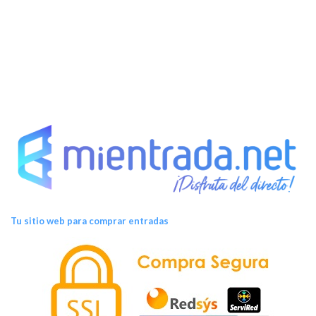
t
o
s
Tu sitio web para comprar entradas