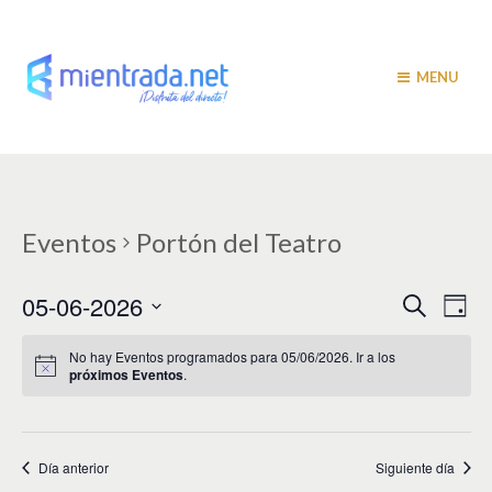
MENU
Eventos
Portón del Teatro
N
N
05-06-2026
B
D
u
a
í
a
S
s
a
v
e
c
No hay Eventos programados para 05/06/2026. Ir a los
v
a
próximos Eventos
.
l
e
r
e
e
g
c
c
a
g
i
Día anterior
Siguiente día
c
a
o