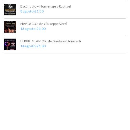
t
a
Escándalo – Homenaje a Raphael
o
y
8 agosto-21:30
v
NABUCCO, de Giuseppe Verdi
13 agosto-21:00
i
s
ELIXIR DE AMOR, de Gaetano Donizetti
14 agosto-21:00
t
a
s
d
e
E
v
e
n